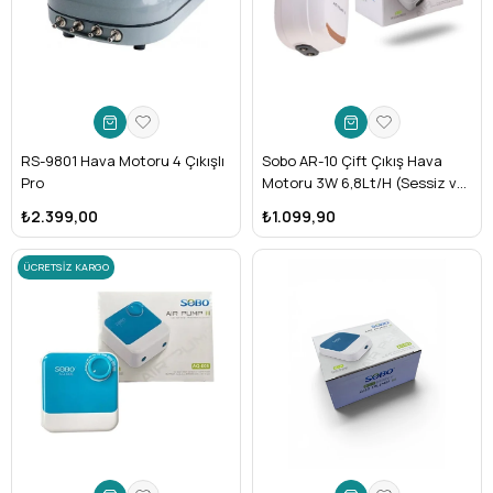
RS-9801 Hava Motoru 4 Çıkışlı
Sobo AR-10 Çift Çıkış Hava
Pro
Motoru 3W 6,8Lt/H (Sessiz ve
Ayarlanabilir)
₺2.399,00
₺1.099,90
ÜCRETSIZ KARGO