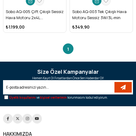
Sobo AQ-005 Çift Çıkışlı Sessiz
Sobo AQ-003 Tek Çıkışlı Hava
Hava Motoru 2x4L
Motoru Sessiz 3W/3L-min
Ayarlanabilir
₺1.199,00
₺349,90
1
Size Özel Kampanyalar
Hemen Kayıt Ol Fırsatlardan Önce Sen Haberdar Ol!
Üyelik koşullarını
ve
kişisel verilerimin
korunmasını kabul ediyorum.
HAKKIMIZDA