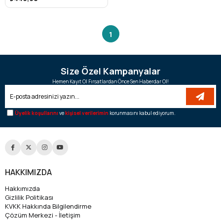
1
Size Özel Kampanyalar
Hemen Kayıt Ol Fırsatlardan Önce Sen Haberdar Ol!
Üyelik koşullarını
ve
kişisel verilerimin
korunmasını kabul ediyorum.
HAKKIMIZDA
Hakkımızda
Gizlilik Politikası
KVKK Hakkında Bilgilendirme
Çözüm Merkezi - İletişim