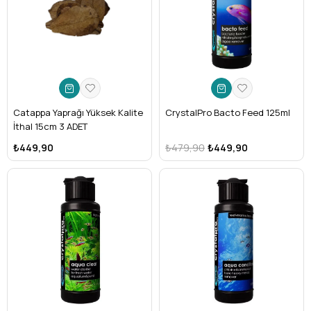
Catappa Yaprağı Yüksek Kalite
CrystalPro Bacto Feed 125ml
İthal 15cm 3 ADET
₺449,90
₺479,90
₺449,90