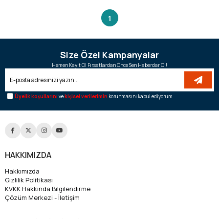
1
Size Özel Kampanyalar
Hemen Kayıt Ol Fırsatlardan Önce Sen Haberdar Ol!
Üyelik koşullarını
ve
kişisel verilerimin
korunmasını kabul ediyorum.
HAKKIMIZDA
Hakkımızda
Gizlilik Politikası
KVKK Hakkında Bilgilendirme
Çözüm Merkezi - İletişim