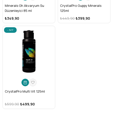
Minerals Gh Akvaryum Su
CrystalPro Guppy Minerals
Düzenleyici 85 ml
125ml
₺349,90
₺449,90
₺399,90
%17
CrystalPro Multi Vit 125ml
₺599,90
₺499,90