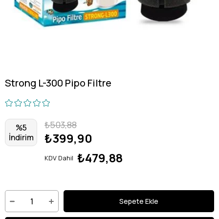
Strong L-300 Pipo Filtre
₺503,88
%
5
₺399,90
İndirim
₺479,88
KDV Dahil