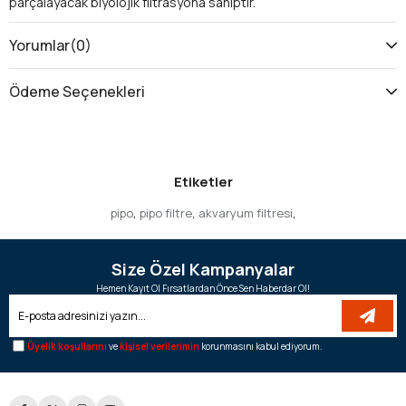
parçalayacak biyolojik filtrasyona sahiptir.
Yorumlar
(0)
Ödeme Seçenekleri
Etiketler
pipo
,
pipo filtre
,
akvaryum filtresi
,
Size Özel Kampanyalar
Hemen Kayıt Ol Fırsatlardan Önce Sen Haberdar Ol!
Üyelik koşullarını
ve
kişisel verilerimin
korunmasını kabul ediyorum.